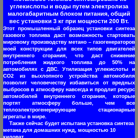
углекислоты и воды путем электролиза
малогабаритным блоком питания, общий
вес установки 3 кг при мощности 200 Вт.
Этот промышленный образец установки синтеза
газового топлива даст возможность стартовать
мировому производству метано – газогенераторов
моей конструкции для всех типов двигателей
внутреннего сгорания, что даст снижение
потребления жидкого топлива до 50% на
автомобилях с ДВС. Утилизация углекислоты и
СО2 из выхлопного устройства автомобиля
позволит человечеству избавиться от вредных
выбросов в атмосферу навсегда и продлит ресурс
автомобилей внутреннего сгорания, которые
портят атмосферу больше, чем все
теплоэлектрогенерирующие стационарные
агрегаты в мире.
Также сейчас будет испытана установка синтеза
метана для домашних нужд, мощностью 10
киловат.