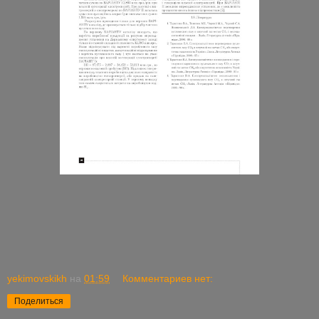
yekimovskikh
на
01:59
Комментариев нет:
Поделиться