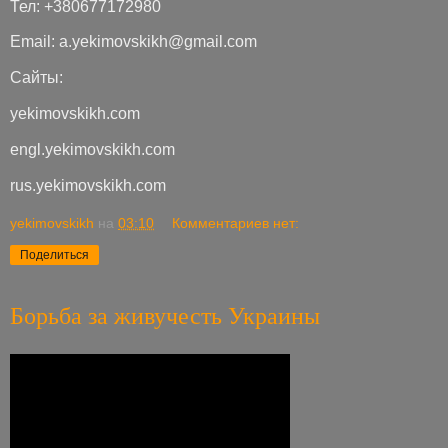
Тел: +380677172980
Email: a.yekimovskikh@gmail.com
Сайты:
yekimovskikh.com
engl.yekimovskikh.com
rus.yekimovskikh.com
yekimovskikh
на
03:10
Комментариев нет:
Поделиться
Борьба за живучесть Украины