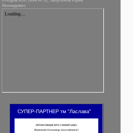
отходов АЭС (МАГАТЭ), Забулонов Юрий
Леонидович
СУПЕР-ПАРТНЕР тм "Ласлава"