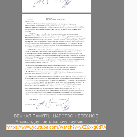
ВЕЧНАЯ ПАМЯТЬ, ЦАРСТВО НЕБЕСНОЕ
Александру Григорьевичу Грубию....... !!!
https://www.youtube.com/watch?v=yXZ6xxg0d7A