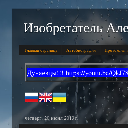
Изобретатель Ал
Главная страница
Автобиогpафия
Протоколы и
Дунаевцы!!!
https://youtu.be/QkJ
четверг, 20 июня 2013 г.