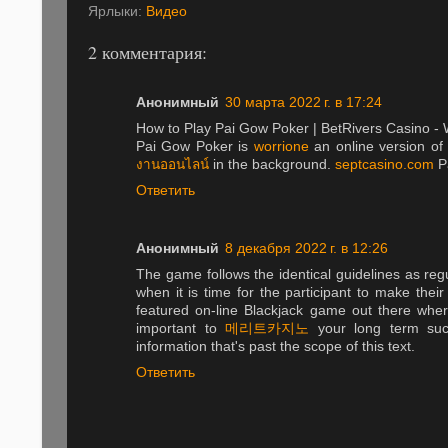
Ярлыки:
Видео
2 комментария:
Анонимный
30 марта 2022 г. в 17:24
How to Play Pai Gow Poker | BetRivers Casino - 
Pai Gow Poker is
worrione
an online version of 
งานออนไลน์
in the background.
septcasino.com
Pa
Ответить
Анонимный
8 декабря 2022 г. в 12:26
The game follows the identical guidelines as reg
when it is time for the participant to make their 
featured on-line Blackjack game out there wherev
important to
메리트카지노
your long term succ
information that's past the scope of this text.
Ответить