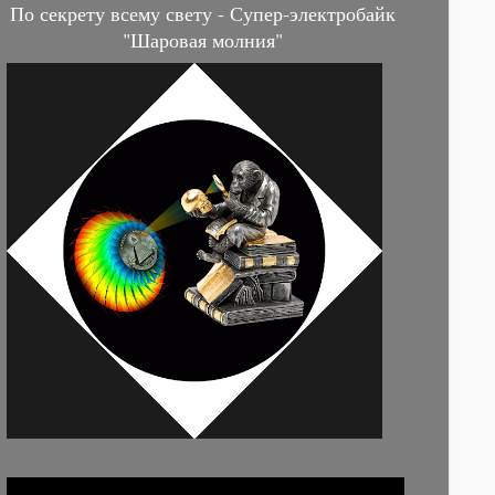
По секрету всему свету - Супер-электробайк
"Шаровая молния"