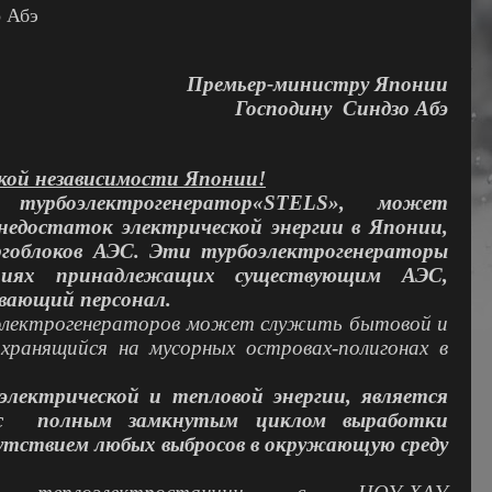
 Абэ
Премьер-министру Японии
Господину Синдзо Абэ
ской независимости Японии!
урбоэлектрогенератор«
STELS
», может
едостаток электрической энергии в Японии,
ергоблоков АЭС. Эти турбоэлектрогенераторы
риях принадлежащих существующим АЭС,
ивающий персонал.
оэлектрогенераторов может служить бытовой и
хранящийся на мусорных островах-полигонах в
электрической и тепловой энергии, является
 с
полным замкнутым циклом выработки
сутствием любых выбросов в окружающую среду