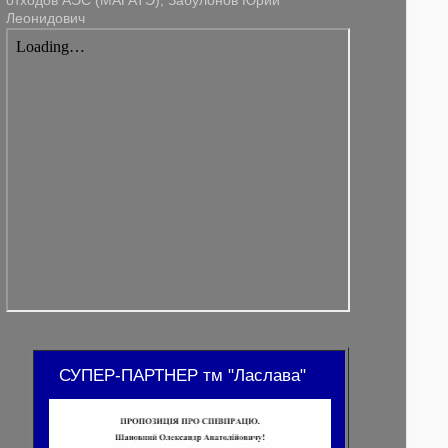
отходов АЭС (МАГАТЭ), Забулонов Юрий
Леонидович
СУПЕР-ПАРТНЕР тм "Ласлава"