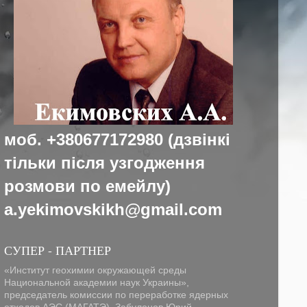
моб.
+380677172980
(
дзвінкі
т
ільки
п
і
сл
я
у
згодження
розмови
по
емейлу
)
a.yekimovskikh@gmail.com
СУПЕР - ПАРТНЕР
«Институт геохимии окружающей среды
Национальной академии наук Украины»,
председатель комиссии по переработке ядерных