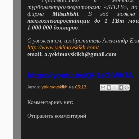
Производство и монтаж 
турбоэлектрогенераторами «
STELS
», п
фирма
Mitsubishi
. В год можно 
теплоэлектростанции до 1 ГВт мощ
1 000 000
долларов
.
С уважением, изобретатель Александр Ек
http://www.yekimovskikh.com/
email
:
a
.
yekimovskikh
@
gmail
.
com
https://youtu.be/Ql-1eOlWkTA
Автор:
yekimovskikh
на
05:13
Комментариев нет:
Отправить комментарий