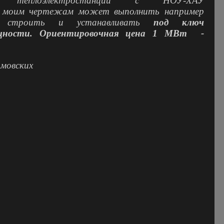
теплоэлектростанции с НОУ-ХАУ
о моим чертежам может выполнить например
строить и устанавливать
под ключ
ности.
Ориентировочная цена 1 МВт -
имовских