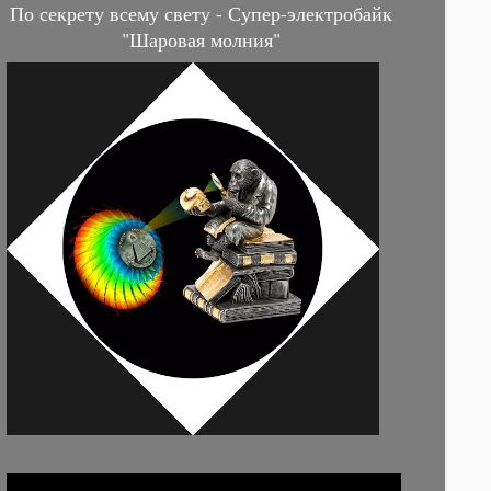
По секрету всему свету - Супер-электробайк
"Шаровая молния"