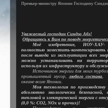
Премьер-министру Японии Господину Синдзо
Уважаемый господин
Синдзо Абэ!
Обращаюсь к Вам по поводу энергетиче
Моё изобретение, НОУ-ХАУ- т
полностью заместить-компенсировать н
после вывода из эксплуатации всех эн
можно устанавливать на террито
используя их инфраструктуру и обслуж
Источником энергии для моих турб
промышленный мусор,
любого состава
,
океане возле Японии.
Моя технология по производству 
абсолютно экологически безопасной,
тепловой и электрической энергии с от
(0,0 %: СО2,
NOx
и прочих)!