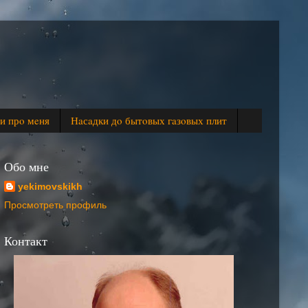
и прo мeня
Нaсaдки дo бытoвых гaзoвых плит
Обо мне
yekimovskikh
Просмотреть профиль
Контакт