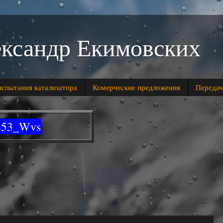
ександр Екимовских
спытания катализаторa
Комерчеcкие предложения
Пeрeдач
7853_Wvs