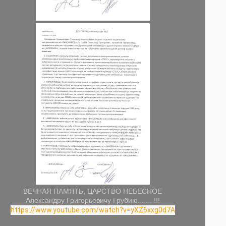
ВЕЧНАЯ ПАМЯТЬ, ЦАРСТВО НЕБЕСНОЕ
Александру Григорьевичу Грубию....... !!!
https://www.youtube.com/watch?v=yXZ6xxg0d7A