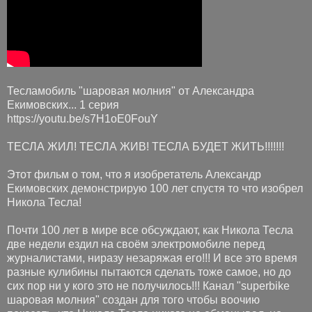
Тесламобиль "шаровая молния" от Александра
Екимовских... 1 серия
https://youtu.be/s7H1oE0FouY
ТЕСЛА ЖИЛ! ТЕСЛА ЖИВ! ТЕСЛА БУДЕТ ЖИТЬ!!!!!!!
Этот фильм о том, что я изобретатель Александр
Екимовских демонстрирую 100 лет спустя то что изобрел
Никола Тесла!
Почти 100 лет в мире все обсуждают, как Никола Тесла
две недели ездил на своём электромобиле перед
журналистами, ниразу незаряжая его!!! И все это время
разные кулибины пытаются сделать тоже самое, но до
сих пор ни у кого это не получилось!!! Канал "superbike
шаровая молния" создан для того чтобы воочию