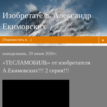
Изобретатель Александр
Екимовских
▼
понедельник, 29 июня 2020 г.
«ТЕСЛАМОБИЛЬ» от изобретателя
А.Екимовских!!! 2 серия!!!