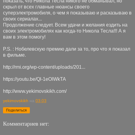
показать, что Никола Тесла никого не обманывал, но
скрыл от всех главные нюансы своего
суперэлектромобиля, о чем я показываю и расказываю в
своих сериалах...
Продолжение следует. Всем удачи и желания ездить на
своих электромобилях как когда-то Никола Тесла!!! А я
вам в этом помогу!
P.S. : Нобелевскую премию дали за то, про что я показал
в фильме.
http://rmi.org/wp-content/uploads/201...
https://youtu.be/Ql-1eOlWkTA
http://www.yekimovskikh.com/
yekimovskikh
на
03:03
Поделиться
Комментариев нет: